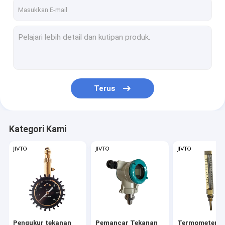
Hubungi kami
Pengukur tekanan
Pemancar Tekanan Diferensial
Terus
Termometer dan Pengukur Suhu
Termokopel Konektor Mini
Kategori Kami
Pemotong Kabel Manual
Alat Crimping Kawat
Katup Manifold Instrumen
Blok Terminal
Pengukur tekanan
Pemancar Tekanan
Termometer d