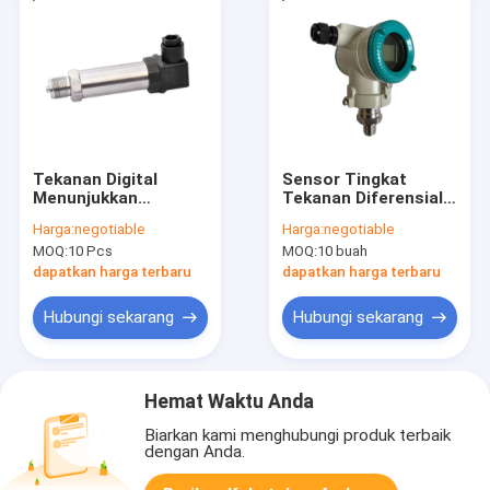
Tekanan Digital
Sensor Tingkat
Menunjukkan
Tekanan Diferensial
Pemancar Tekanan
Silikon SS316 12VDC
Harga:
negotiable
Harga:
negotiable
Diferensial 20mA 36V
Untuk Minyak Bumi
MOQ:
10 Pcs
MOQ:
10 buah
SS316
dapatkan harga terbaru
dapatkan harga terbaru
Hubungi sekarang
Hubungi sekarang
Hemat Waktu Anda
Biarkan kami menghubungi produk terbaik
dengan Anda.