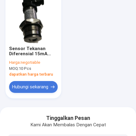
Sensor Tekanan
Diferensial 15mA
20VDC 1/2 ''
Harga:
negotiable
Pemancar Tekanan
MOQ:
10 Pcs
Negatif NPT
dapatkan harga terbaru
Hubungi sekarang
Rumah
Produk
Tinggalkan Pesan
Kami Akan Membalas Dengan Cepat
Tentang kita