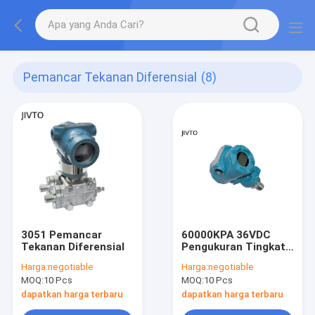
Pemancar Tekanan Diferensial
(8)
3051 Pemancar
60000KPA 36VDC
Tekanan Diferensial
Pengukuran Tingkat
Pemancar Tekanan
Harga:
negotiable
Harga:
negotiable
Diferensial 1/2 BSP
MOQ:
10 Pcs
MOQ:
10 Pcs
dapatkan harga terbaru
dapatkan harga terbaru