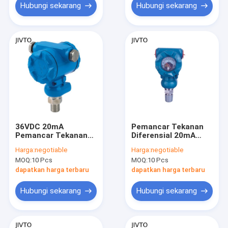
Hubungi sekarang
Hubungi sekarang
36VDC 20mA
Pemancar Tekanan
Pemancar Tekanan
Diferensial 20mA
Diferensial SS316L
12VDC 1/2 NPT
Harga:
negotiable
Harga:
negotiable
DP Pengukuran
Transduser Tekanan
MOQ:
10 Pcs
MOQ:
10 Pcs
Tingkat Sel
Diferensial
dapatkan harga terbaru
dapatkan harga terbaru
Hubungi sekarang
Hubungi sekarang