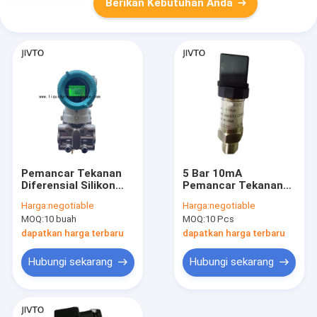
Berikan Kebutuhan Anda
Pemancar Tekanan
5 Bar 10mA
Diferensial Silikon
Pemancar Tekanan
Kristal Tunggal
Diferensial 20VDC
Harga:
negotiable
Harga:
negotiable
36VDC Dengan
Transduser Tekanan
MOQ:
10 buah
MOQ:
10 Pcs
Tampilan LED
Basah
dapatkan harga terbaru
dapatkan harga terbaru
Hubungi sekarang
Hubungi sekarang