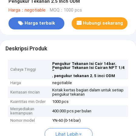
Pengukur Tekanan 2.5 Inch ODM
Harga：negotiable
MOQ：1000 pcs
Harga terbaik
Hubungi sekarang
Deskripsi Produk
,
Pengukur Tekanan Isi Cair 14bar
Pengukur Tekanan Isi Cairan NPT 1/4
Cahaya Tinggi
''
,
,
pengukur tekanan 2
5 inci ODM
Harga
negotiable
Kotak kertas bagian dalam untuk setiap
Kemasan rincian
pengukur tekanan
Kuantitas min Order
1000 pcs
Menyediakan
400.000 pcs per bulan
kemampuan
Nomor model
YN-60 (0-14 bar)
Lihat Lebih