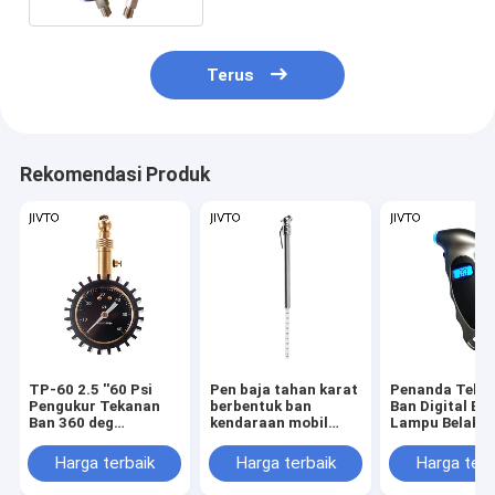
Terus
Rekomendasi Produk
TP-60 2.5 ''60 Psi
Pen baja tahan karat
Penanda Teka
Pengukur Tekanan
berbentuk ban
Ban Digital Ba
Ban 360 deg
kendaraan mobil
Lampu Belaka
Pengukuran Tekanan
Pengukur tekanan
Meter Pemant
Ban Mobil
udara
Udara Ban 150
Harga terbaik
Harga terbaik
Harga terb
Alat Penguji 
Presisi Tinggi