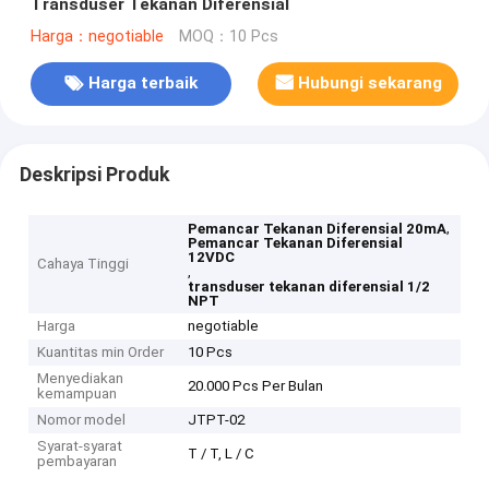
Transduser Tekanan Diferensial
Harga：negotiable
MOQ：10 Pcs
Harga terbaik
Hubungi sekarang
Deskripsi Produk
,
Pemancar Tekanan Diferensial 20mA
Pemancar Tekanan Diferensial
12VDC
Cahaya Tinggi
,
transduser tekanan diferensial 1/2
NPT
Harga
negotiable
Kuantitas min Order
10 Pcs
Menyediakan
20.000 Pcs Per Bulan
kemampuan
Nomor model
JTPT-02
Syarat-syarat
T / T, L / C
pembayaran