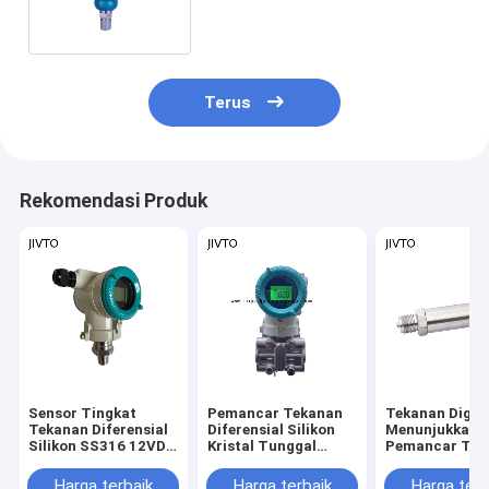
Diferensial
Terus
Rekomendasi Produk
Sensor Tingkat
Pemancar Tekanan
Tekanan Digita
Tekanan Diferensial
Diferensial Silikon
Menunjukkan
Silikon SS316 12VDC
Kristal Tunggal
Pemancar Tek
Untuk Minyak Bumi
36VDC Dengan
Diferensial 2
Tampilan LED
36V SS316
Harga terbaik
Harga terbaik
Harga terb