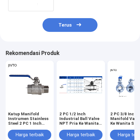
Terus
Rekomendasi Produk
Katup Manifold
2 PC 1/2 Inch
2 PC 3/8 Inch B
Instrumen Stainless
Industrial Ball Valve
Manifold Valve
Steel 2 PC 1 Inch
NPT Pria Ke Wanita
Ke Wanita Stai
Katup Bola Tekanan
WOG1000
Steel
Tinggi 1000 Psi
Harga terbaik
Harga terbaik
Harga terb