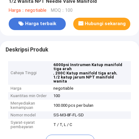
1/2 Wanita NPT Needle Valve Manifold
Harga：negotiable
MOQ：100
Harga terbaik
Hubungi sekarang
Deskripsi Produk
6000psi Instrumen Katup manifold
tiga arah
Cahaya Tinggi
,
,
200C Katup manifold tiga arah
1/2 katup jarum NPT manifold
wanita
Harga
negotiable
Kuantitas min Order
100
Menyediakan
100.000 pcs per bulan
kemampuan
Nomor model
SS-M3-8F-FL-SD
Syarat-syarat
T / T, L / C
pembayaran