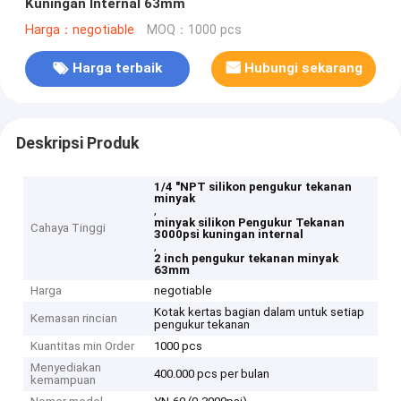
Kuningan Internal 63mm
Harga：negotiable
MOQ：1000 pcs
Harga terbaik
Hubungi sekarang
Deskripsi Produk
1/4 "NPT silikon pengukur tekanan
minyak
,
minyak silikon Pengukur Tekanan
Cahaya Tinggi
3000psi kuningan internal
,
2 inch pengukur tekanan minyak
63mm
Harga
negotiable
Kotak kertas bagian dalam untuk setiap
Kemasan rincian
pengukur tekanan
Kuantitas min Order
1000 pcs
Menyediakan
400.000 pcs per bulan
kemampuan