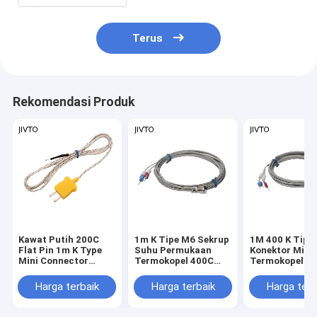
Terus
Rekomendasi Produk
Kawat Putih 200C
1m K Tipe M6 Sekrup
1M 400 K Tipe
Flat Pin 1m K Type
Suhu Permukaan
Konektor Mini
Mini Connector
Termokopel 400C
Termokopel 1
Thermocouple
Probe Oven
Sensor Suhu Bo
0.4mm
Pengontrol Suhu
Harga terbaik
Harga terbaik
Harga terb