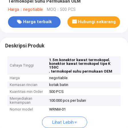
Termokopel Suhu Permukaan OEM
Harga：negotiable
MOQ：500 PCS
Harga terbaik
Hubungi sekarang
Deskripsi Produk
,
1.5m konektor kawat termokopel
konektor kawat termokopel tipe K
Cahaya Tinggi
150C
,
termokopel suhu permukaan OEM
Harga
negotiable
Kemasan rincian
kotak batin
Kuantitas min Order
500 PCS
Menyediakan
100.000 pcs per bulan
kemampuan
Nomor model
WRNM-01
Lihat Lebih