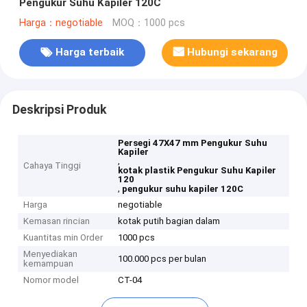
Pengukur Suhu Kapiler 120C
Harga：negotiable
MOQ：1000 pcs
Harga terbaik
Hubungi sekarang
Deskripsi Produk
Persegi 47X47 mm Pengukur Suhu
Kapiler
,
Cahaya Tinggi
kotak plastik Pengukur Suhu Kapiler
120
,
pengukur suhu kapiler 120C
Harga
negotiable
Kemasan rincian
kotak putih bagian dalam
Kuantitas min Order
1000 pcs
Menyediakan
100.000 pcs per bulan
kemampuan
Nomor model
CT-04