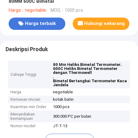
80MM 600C Bimetal
Harga：negotiable
MOQ：1000 pcs
Harga terbaik
Hubungi sekarang
Deskripsi Produk
,
80 Mm Heliks Bimetal Termometer
600C Heliks Bimetal Termometer
dengan Thermowell
Cahaya Tinggi
,
Bimetal Bertangkai Termometer Kaca
Jendela
Harga
negotiable
Kemasan rincian
kotak batin
Kuantitas min Order
1000 pcs
Menyediakan
300.000 PC per bulan
kemampuan
Nomor model
JT-T-13