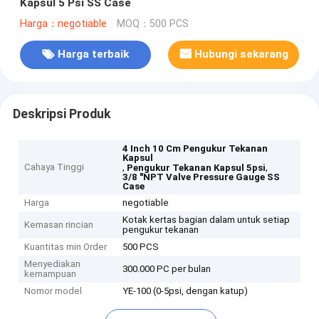
Kapsul 5 Psi SS Case
Harga：negotiable
MOQ：500 PCS
Harga terbaik
Hubungi sekarang
Deskripsi Produk
4 Inch 10 Cm Pengukur Tekanan
Kapsul
Cahaya Tinggi
,
,
Pengukur Tekanan Kapsul 5psi
3/8 "NPT Valve Pressure Gauge SS
Case
Harga
negotiable
Kotak kertas bagian dalam untuk setiap
Kemasan rincian
pengukur tekanan
Kuantitas min Order
500 PCS
Menyediakan
300.000 PC per bulan
kemampuan
Nomor model
YE-100 (0-5psi, dengan katup)