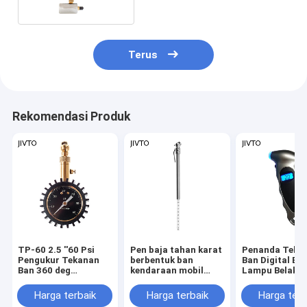
Terus
Rekomendasi Produk
TP-60 2.5 ''60 Psi
Pen baja tahan karat
Penanda Teka
Pengukur Tekanan
berbentuk ban
Ban Digital Ba
Ban 360 deg
kendaraan mobil
Lampu Belaka
Pengukuran Tekanan
Pengukur tekanan
Meter Pemant
Ban Mobil
udara
Udara Ban 150
Harga terbaik
Harga terbaik
Harga terb
Alat Penguji 