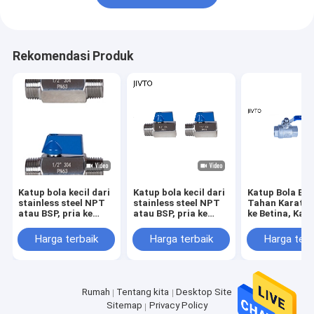
Rekomendasi Produk
Katup bola kecil dari
Katup bola kecil dari
Katup Bola Baj
stainless steel NPT
stainless steel NPT
Tahan Karat, B
atau BSP, pria ke
atau BSP, pria ke
ke Betina, Kat
pria, tutup katup
wanita, tutup katup
Penuh untuk Ai
Minyak, dan G
Harga terbaik
Harga terbaik
Harga terb
Rumah
Tentang kita
Desktop Site
Sitemap
Privacy Policy